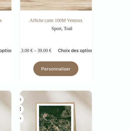
x
Affiche carte 100M Ventoux
Sport
,
Trail
options
Choix des options
13.00
€
–
39.00
€
Personnaliser