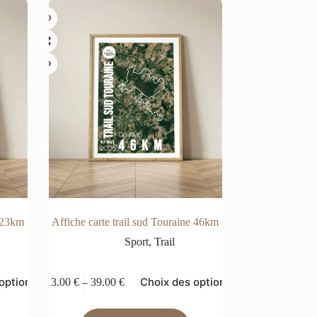
e 23km
Affiche carte trail sud Touraine 46km
Sport
,
Trail
options
Choix des options
13.00
€
–
39.00
€