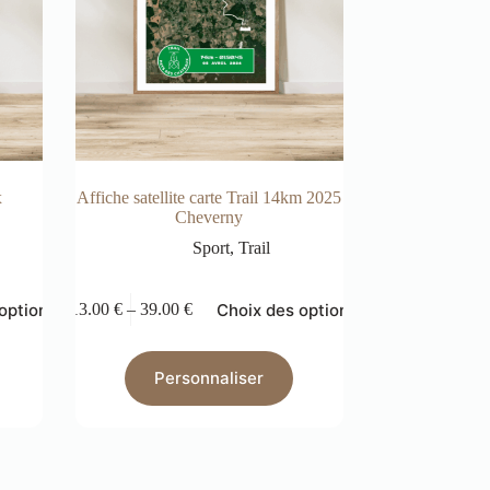
x
Affiche satellite carte Trail 14km 2025
Cheverny
Sport
,
Trail
options
Choix des options
13.00
€
–
39.00
€
Personnaliser