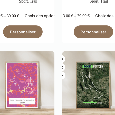
Sport
,
Trail
Sport
,
Trail
Choix des options
Choix des 
0
€
–
39.00
€
13.00
€
–
39.00
€
Personnaliser
Personnaliser