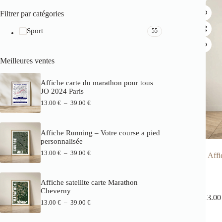
Filtrer par catégories
Sport
55
Meilleures ventes
Affiche carte du marathon pour tous
JO 2024 Paris
13.00
€
–
39.00
€
Affiche Running – Votre course a pied
personnalisée
13.00
€
–
39.00
€
Affi
Affiche satellite carte Marathon
Cheverny
13.0
13.00
€
–
39.00
€