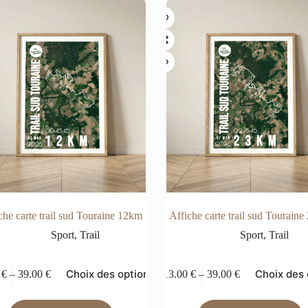
che carte trail sud Touraine 12km
Affiche carte trail sud Tourain
Sport
,
Trail
Sport
,
Trail
Choix des options
Choix des 
0
€
–
39.00
€
13.00
€
–
39.00
€