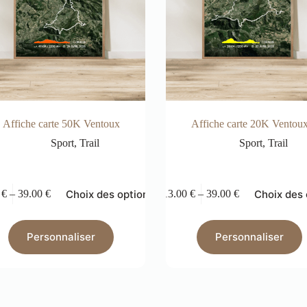
Affiche carte 50K Ventoux
Affiche carte 20K Ventou
Sport
,
Trail
Sport
,
Trail
Choix des options
Choix des 
0
€
–
39.00
€
13.00
€
–
39.00
€
Personnaliser
Personnaliser