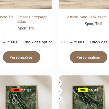
fiche Trail Grande Champagne
Affiche carte 100K Ventou
55km
Sport
,
Trail
Sport
,
Trail
Choix des options
Choix des 
0
€
–
39.00
€
13.00
€
–
39.00
€
Personnaliser
Personnaliser