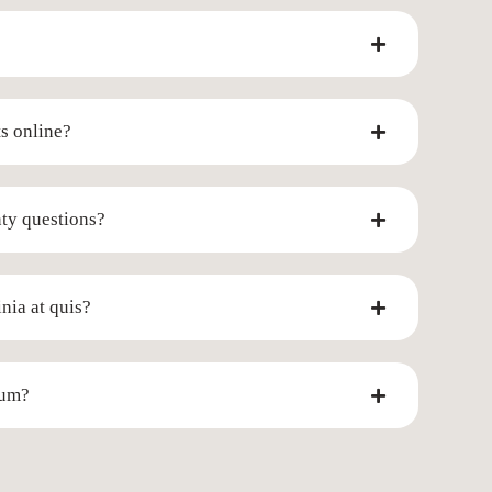
ts online?
ty questions?
nia at quis?
lum?