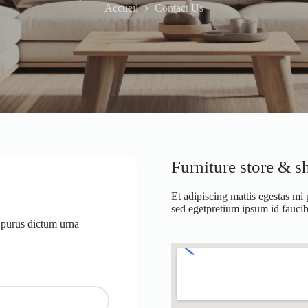
Accueil
Contact Us
Furniture store & 
Et adipiscing mattis egestas mi 
sed egetpretium ipsum id fauci
 purus dictum urna