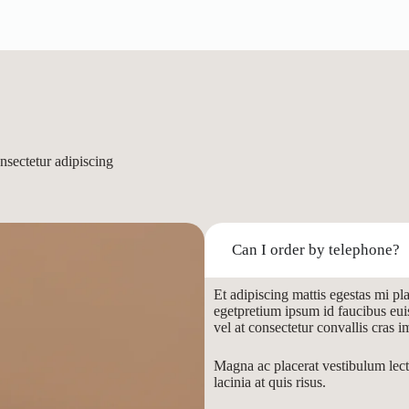
sectetur adipiscing
Can I order by telephone?
Et adipiscing mattis egestas mi pl
egetpretium ipsum id faucibus euis
vel at consectetur convallis cras i
Magna ac placerat vestibulum lect
lacinia at quis risus.