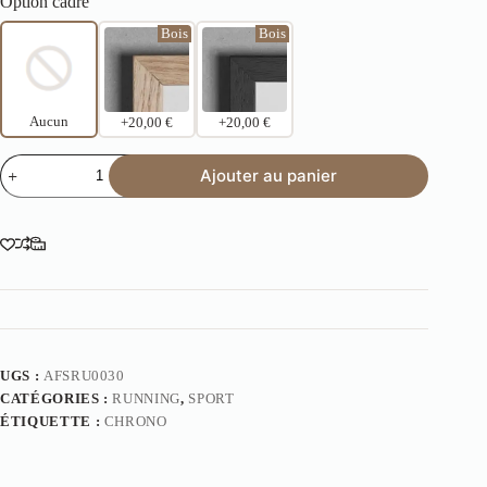
Option cadre
Bois
Bois
Aucun
+20,00 €
+20,00 €
Ajouter au panier
UGS :
AFSRU0030
CATÉGORIES :
RUNNING
,
SPORT
ÉTIQUETTE :
CHRONO