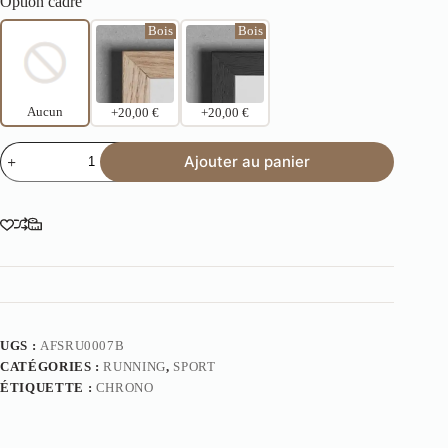
Option cadre
Bois
Bois
Aucun
+20,00 €
+20,00 €
Ajouter au panier
UGS :
AFSRU0007B
CATÉGORIES :
RUNNING
,
SPORT
ÉTIQUETTE :
CHRONO