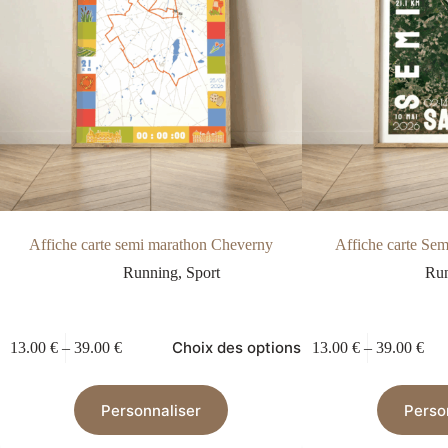
Affiche carte semi marathon Cheverny
Affiche carte Se
Running
,
Sport
Ru
Choix des options
13.00
€
–
39.00
€
13.00
€
–
39.00
€
Personnaliser
Perso