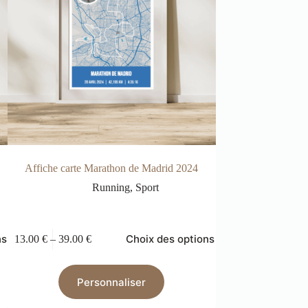
Affiche carte Marathon de Madrid 2024
Affiche car
Running
,
Sport
R
ns
Choix des options
13.00
€
–
39.00
€
13.00
€
–
39.00
€
Personnaliser
Pers