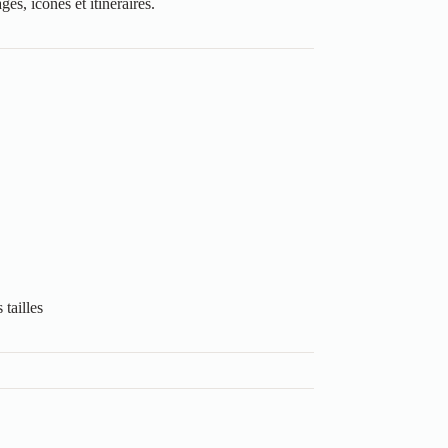
es, icônes et itinéraires.
tailles