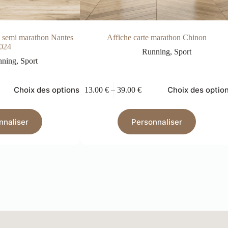
te semi marathon Nantes
Affiche carte marathon Chinon
024
Running
,
Sport
nning
,
Sport
Choix des options
Choix des optio
13.00
€
–
39.00
€
nnaliser
Personnaliser