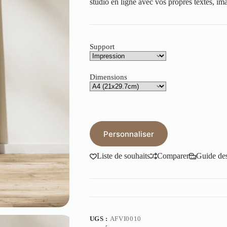
studio en ligne avec vos propres textes, imag
Support
Dimensions
Personnaliser
Liste de souhaits
Comparer
Guide des 
UGS :
AFVI0010