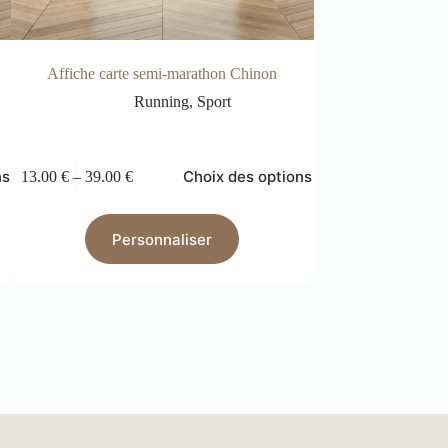
Affiche carte semi-marathon Chinon
Affiche Randonn
per
Running
,
Sport
Aut
ns
Choix des options
13.00
€
–
39.00
€
13.00
€
–
39.00
€
Personnaliser
Pers