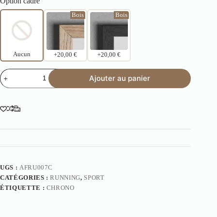
Option cadre
Bois
Bois
Aucun
+20,00 €
+20,00 €
Ajouter au panier
UGS :
AFRU007C
CATÉGORIES :
RUNNING
,
SPORT
ÉTIQUETTE :
CHRONO