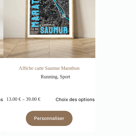
Affiche carte Saumur Marathon
Affiche carte satell
sau
Running
,
Sport
R
ns
Choix des options
13.00
€
–
39.00
€
13.00
€
–
39.00
€
Personnaliser
Pers