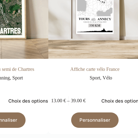
u semi de Chartres
Affiche carte vélo France
nning
,
Sport
Sport
,
Vélo
Choix des options
Choix des optio
13.00
€
–
39.00
€
nnaliser
Personnaliser