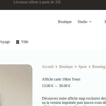
Livraison offerte à partir de 35€
Boutique
Studio
Voyage
Ville
Accueil
Boutique
Sport
Running
Affiche carte 10km Tours
13.00
€
–
39.00
€
Découvrez notre affiche map exclusive des
ou la version imprimée puis lancez-vous dès