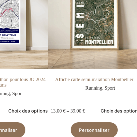
athon pour tous JO 2024
Affiche carte semi-marathon Montpellier
aris
Running
,
Sport
nning
,
Sport
Choix des options
Choix des optio
13.00
€
–
39.00
€
nnaliser
Personnaliser