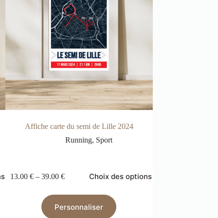
Affiche carte du semi de Lille 2024
Affiche Li
Running
,
Sport
Aut
ns
Choix des options
13.00
€
–
39.00
€
13.00
€
–
39.00
€
Personnaliser
Pers