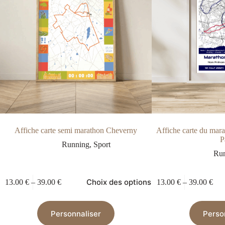
Affiche carte semi marathon Cheverny
Affiche carte du mar
P
Running
,
Sport
Ru
Choix des options
13.00
€
–
39.00
€
13.00
€
–
39.00
€
Personnaliser
Perso