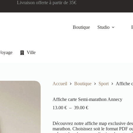
Livraison offerte à partir de 35€
Boutique
Studio
Voyage
Ville
Accueil
Boutique
Sport
Affiche 
Affiche carte Semi-marathon Annecy
13.00
€
–
39.00
€
Découvrez notre affiche map exclusive de
marathon. Choisissez soit le format PDF ou