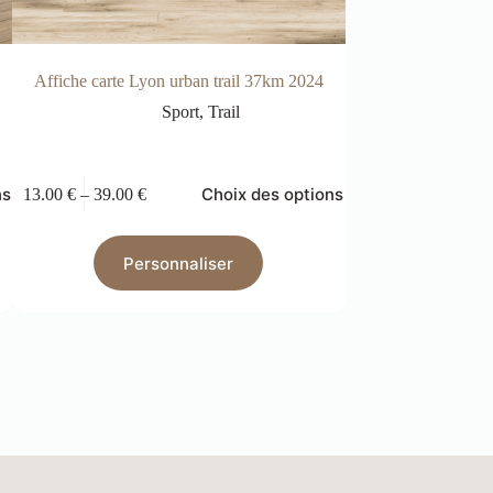
Affiche carte Lyon urban trail 37km 2024
Affiche carte
Sport
,
Trail
R
ns
Choix des options
13.00
€
–
39.00
€
13.00
€
–
39.00
€
Personnaliser
Pers