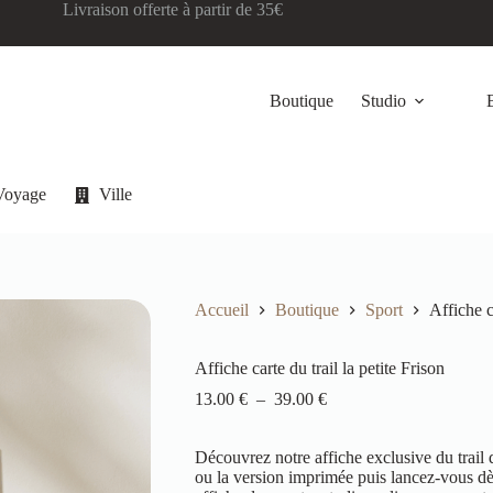
Livraison offerte à partir de 35€
Boutique
Studio
Voyage
Ville
Accueil
Boutique
Sport
Affiche c
Affiche carte du trail la petite Frison
13.00
€
–
39.00
€
Découvrez notre affiche exclusive du trail 
ou la version imprimée puis lancez-vous dès