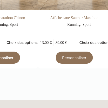
 marathon Chinon
Affiche carte Saumur Marathon
nning
,
Sport
Running
,
Sport
Choix des options
Choix des optio
13.00
€
–
39.00
€
nnaliser
Personnaliser