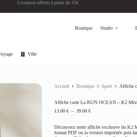
Livraison offerte à partir de 35€
Boutique
Studio
Voyage
Ville
Accueil
Boutique
Sport
Affiche
Affiche carte La RUN OCEAN – K2 Mix
13.00
€
–
39.00
€
Découvrez notre affiche exclusive du K2
format PDF ou la version imprimée puis lan