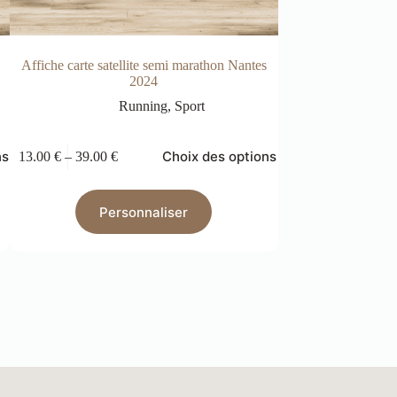
Affiche carte satellite semi marathon Nantes
Affiche carte s
2024
R
Running
,
Sport
ns
Choix des options
13.00
€
–
39.00
€
13.00
€
–
39.00
€
Personnaliser
Pers