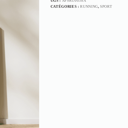
UGS :
AFSRU0038A
CATÉGORIES :
RUNNING
,
SPORT