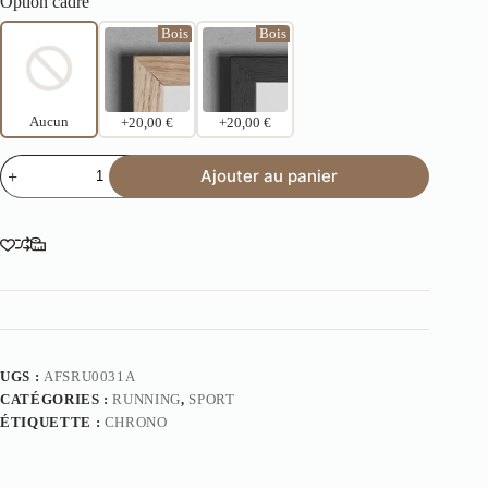
Option cadre
Bois
Bois
Aucun
+20,00 €
+20,00 €
Ajouter au panier
UGS :
AFSRU0031A
CATÉGORIES :
RUNNING
,
SPORT
ÉTIQUETTE :
CHRONO